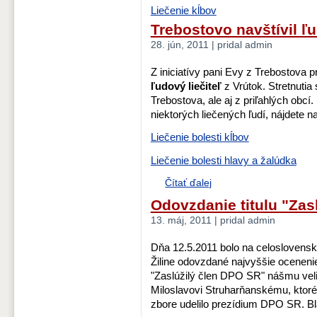
Liečenie kĺbov
Trebostovo navštívil ľu
28. jún, 2011 | pridal admin
Z iniciatívy pani Evy z Trebostova pr
ľudový liečiteľ
z Vrútok. Stretnutia
Trebostova, ale aj z priľahlých obcí
niektorých liečených ľudí, nájdete 
Liečenie bolesti kĺbov
Liečenie bolesti hlavy a žalúdka
Čítať ďalej
Odovzdanie titulu "Zas
13. máj, 2011 | pridal admin
Dňa 12.5.2011 bolo na celosloven
Žiline odovzdané najvyššie ocenenie
"Zaslúžilý člen DPO SR" nášmu vel
Miloslavovi Struharňanskému, ktor
zbore udelilo prezídium DPO SR. B