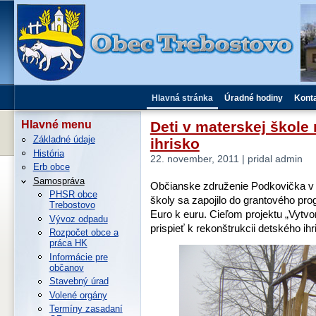
Hlavná stránka
Úradné hodiny
Kont
Deti v materskej škol
Hlavné menu
Základné údaje
ihrisko
História
22. november, 2011 | pridal admin
Erb obce
Samospráva
Občianske združenie Podkovička v 
PHSR obce
školy sa zapojilo do grantového pr
Trebostovo
Euro k euru. Cieľom projektu „Vytvo
Vývoz odpadu
prispieť k rekonštrukcii detského ih
Rozpočet obce a
práca HK
Informácie pre
občanov
Stavebný úrad
Volené orgány
Termíny zasadaní