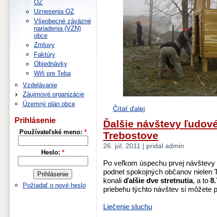
OZ
Uznesenia OZ
Všeobecné záväzné
nariadenia (VZN)
obce
Zmluvy
Faktúry
Objednávky
Wifi pre Teba
Vzdelávanie
Záujmové organizácie
Územný plán obce
Čítať ďalej
Prihlásenie
Ďalšie návštevy ľudové
Používateľské meno:
*
Trebostove
26. júl, 2011 | pridal admin
Heslo:
*
Po veľkom úspechu prvej návštevy ľ
podnet spokojných občanov nielen Tr
konali
ďalšie dve stretnutia
, a to
8.
Požiadať o nové heslo
priebehu týchto návštev si môžete p
Liečenie sluchu