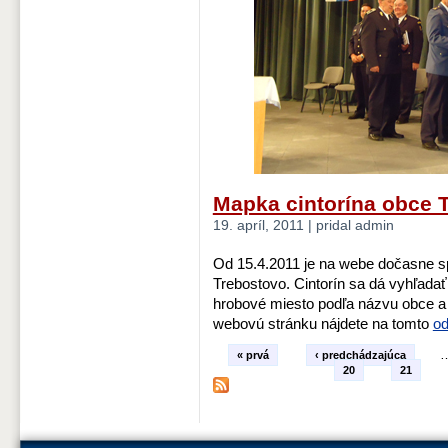
Mapka cintorína obce 
19. apríl, 2011 | pridal admin
Od 15.4.2011 je na webe dočasne 
Trebostovo. Cintorín sa dá vyhľada
hrobové miesto podľa názvu obce a
webovú stránku nájdete na tomto
o
« prvá
‹ predchádzajúca
20
21