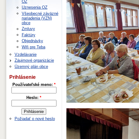
OZ
Uznesenia OZ
Všeobecné záväzné
nariadenia (VZN)
obce
Zmluvy
Faktúry
Objednávky
Wifi pre Teba
Vzdelávanie
Záujmové organizácie
Územný plán obce
Prihlásenie
Používateľské meno:
*
Heslo:
*
Požiadať o nové heslo