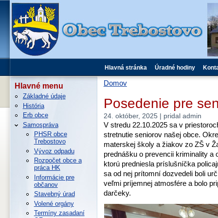
Hlavná stránka
Úradné hodiny
Kont
Domov
Hlavné menu
Základné údaje
Posedenie pre sen
História
Erb obce
24. október, 2025 | pridal admin
V stredu 22.10.2025 sa v priestoroc
Samospráva
stretnutie seniorov našej obce. Okr
PHSR obce
Trebostovo
materskej školy a žiakov zo ZŠ v Ža
Vývoz odpadu
prednášku o prevencii kriminality a
Rozpočet obce a
ktorú predniesla príslušníčka polica
práca HK
sa od nej prítomní dozvedeli boli ur
Informácie pre
veľmi príjemnej atmosfére a bolo pr
občanov
darčeky.
Stavebný úrad
Volené orgány
Termíny zasadaní