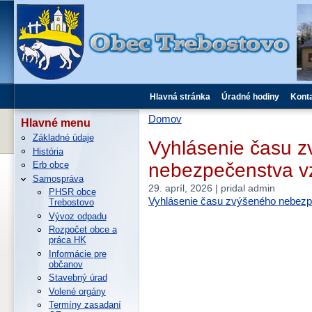
Hlavná stránka
Úradné hodiny
Kont
Domov
Hlavné menu
Základné údaje
Vyhlásenie času 
História
nebezpečenstva vz
Erb obce
Samospráva
29. apríl, 2026 | pridal admin
PHSR obce
Vyhlásenie času zvýšeného nebezp
Trebostovo
Vývoz odpadu
Rozpočet obce a
práca HK
Informácie pre
občanov
Stavebný úrad
Volené orgány
Termíny zasadaní