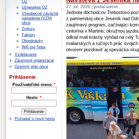
OZ
27. júl, 2026 | pridal admin
Uznesenia OZ
Jednota dôchodcov Trebostovo pozv
Všeobecné záväzné
nariadenia (VZN)
z partnerskej obce Jeseník nad Odro
obce
zaujímavý program, začínajúci ko
Zmluvy
cintorína v Martine, okružnou jazdo
Faktúry
odkiaľ mali krásny výhľad na celý 
Objednávky
maliarskych a ručných prác svojich č
Wifi pre Teba
otvorení pozdraviť aj spevácka skup
Vzdelávanie
Záujmové organizácie
Územný plán obce
Prihlásenie
Používateľské meno:
*
Heslo:
*
Požiadať o nové heslo