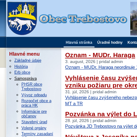
Hlavná stránka
Úradné hodiny
Kont
Oznam - MUDr. Haraga
Hlavné menu
Základné údaje
3. august, 2026 | pridal admin
História
Oznam - MUDr. Haraga neordinuje 1
Erb obce
Vyhlásenie času zvýš
Samospráva
vzniku požiaru pre okr
PHSR obce
Trebostovo
31. júl, 2026 | pridal admin
Vývoz odpadu
Vyhlásenie času zvýšeného nebezpe
Rozpočet obce a
MT a TR
práca HK
Informácie pre
Pozvánka na výlet do 
občanov
28. júl, 2026 | pridal admin
Stavebný úrad
Pozvánka JD Trebostovo na výlet d
Volené orgány
Termíny zasadaní
Návšteva z Jeseníka n