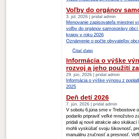
Voľby do orgánov samo
3. júl, 2026 | pridal admin
Menovanie zapisovateľa miestnej vo
voľby do orgánov samosprávy obcí
krajov v roku 2026
Oznámenie o počte obyvateľov obce
Čítať ďalej
Informácia o výške výn
rozvoj a jeho použití z
29. jún, 2026 | pridal admin
Informácia o výške výnosu z poplatk
2025
Deň detí 2026
7. jún, 2026 | pridal admin
V sobotu 6.júna sme v Trebostove o
podarilo pripraviť veľké množstvo 
pridali aj nové atrakcie ako skákací 
mohli vyskúšať svoju šikovnosť, pre
manuálnu zručnosť a presnosť. Veľk