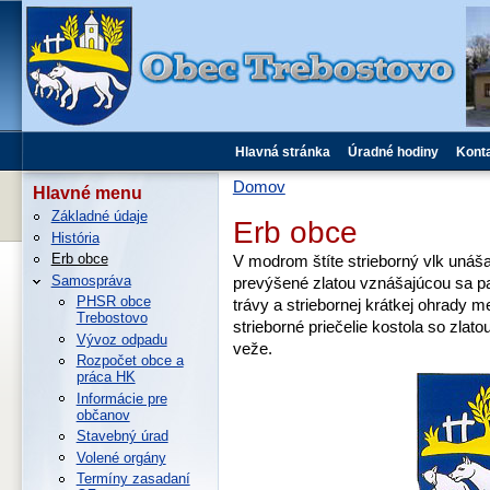
Hlavná stránka
Úradné hodiny
Kont
Domov
Hlavné menu
Základné údaje
Erb obce
História
Erb obce
V modrom štíte strieborný vlk unáša
Samospráva
prevýšené zlatou vznášajúcou sa paž
PHSR obce
trávy a striebornej krátkej ohrady 
Trebostovo
strieborné priečelie kostola so zla
Vývoz odpadu
veže.
Rozpočet obce a
práca HK
Informácie pre
občanov
Stavebný úrad
Volené orgány
Termíny zasadaní