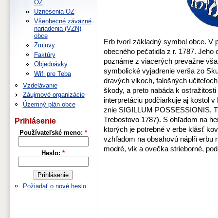
OZ
Uznesenia OZ
Všeobecné záväzné
nariadenia (VZN)
obce
Erb tvorí základný symbol obce. V
Zmluvy
obecného pečatidla z r. 1787. Jeho
Faktúry
poznáme z viacerých prevažne však 
Objednávky
symbolické vyjadrenie verša zo Skut
Wifi pre Teba
dravých vlkoch, falošných učiteľoch
Vzdelávanie
škody, a preto nabáda k ostražitosti 
Záujmové organizácie
interpretáciu podčiarkuje aj kostol v
Územný plán obce
znie SIGILLUM POSSESSIONIS, TR
Trebostovo 1787). S ohľadom na hera
Prihlásenie
ktorých je potrebné v erbe klásť kov 
Používateľské meno:
*
vzhľadom na obsahovú náplň erbu na
modré, vlk a ovečka strieborné, pod
Heslo:
*
Požiadať o nové heslo