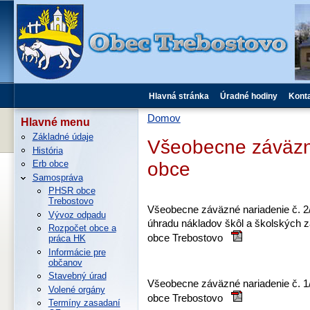
Hlavná stránka
Úradné hodiny
Kont
Domov
Hlavné menu
Základné údaje
Všeobecne záväzn
História
obce
Erb obce
Samospráva
PHSR obce
Trebostovo
Všeobecne záväzné nariadenie č. 2
Vývoz odpadu
úhradu nákladov škôl a školských za
Rozpočet obce a
obce Trebostovo
práca HK
Informácie pre
občanov
Stavebný úrad
Všeobecne záväzné nariadenie č. 1
Volené orgány
obce Trebostovo
Termíny zasadaní