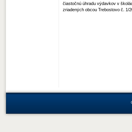
čiastočnú úhradu výdavkov v školá
zriadených obcou Trebostovo č. 1