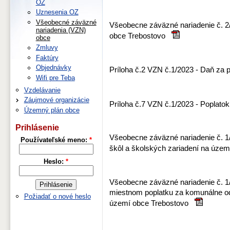
OZ
Uznesenia OZ
Všeobecné záväzné
Všeobecne záväzné nariadenie č. 2
nariadenia (VZN)
obce Trebostovo
obce
Zmluvy
Faktúry
Objednávky
Príloha č.2 VZN č.1/2023 - Daň z
Wifi pre Teba
Vzdelávanie
Záujmové organizácie
Príloha č.7 VZN č.1/2023 - Popla
Územný plán obce
Prihlásenie
Všeobecne záväzné nariadenie č. 1
Používateľské meno:
*
škôl a školských zariadení na úz
Heslo:
*
Všeobecne záväzné nariadenie č. 1
miestnom poplatku za komunálne o
Požiadať o nové heslo
území obce Trebostovo