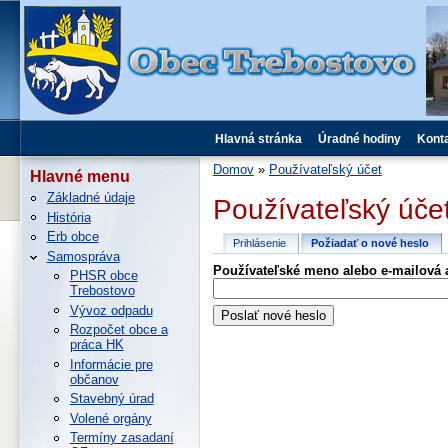
Hlavná stránka
Úradné hodiny
Kont
Domov
»
Používateľský účet
Hlavné menu
Základné údaje
Používateľský úče
História
Erb obce
Prihlásenie
Požiadať o nové heslo
Samospráva
Používateľské meno alebo e-mailová 
PHSR obce
Trebostovo
Vývoz odpadu
Rozpočet obce a
práca HK
Informácie pre
občanov
Stavebný úrad
Volené orgány
Termíny zasadaní