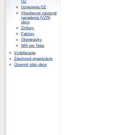
OZ
Uznesenia OZ
Všeobecné záväzné
nariadenia (VZN)
obce
Zmluvy
Faktúry
Objednávky
Wifi pre Teba
Vzdelávanie
Záujmové organizácie
Územný plán obce