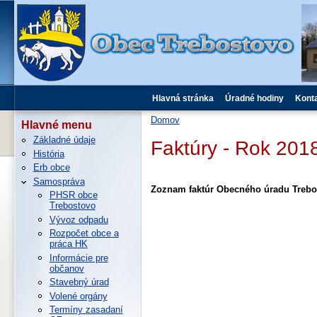
Hlavná stránka
Úradné hodiny
Kont
Domov
Hlavné menu
Základné údaje
Faktúry - Rok 201
História
Erb obce
Samospráva
Zoznam faktúr Obecného úradu Trebo
PHSR obce
Trebostovo
Vývoz odpadu
Rozpočet obce a
práca HK
Informácie pre
občanov
Stavebný úrad
Volené orgány
Termíny zasadaní