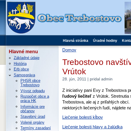
Hlavná stránka
Úradné hodiny
Kont
Domov
Hlavné menu
Základné údaje
Trebostovo navštívi
História
Vrútok
Erb obce
Samospráva
28. jún, 2011 | pridal admin
PHSR obce
Trebostovo
Z iniciatívy pani Evy z Trebostova pr
Vývoz odpadu
ľudový liečiteľ
z Vrútok. Stretnutia
Rozpočet obce a
práca HK
Trebostova, ale aj z priľahlých obcí
Informácie pre
niektorých liečených ľudí, nájdete 
občanov
Stavebný úrad
Liečenie bolesti kĺbov
Volené orgány
Liečenie bolesti hlavy a žalúdka
Termíny zasadaní