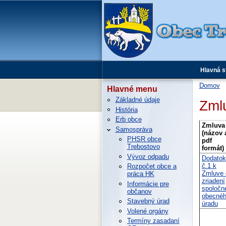
Hlavná s
Domov
Hlavné menu
Základné údaje
Zml
História
Erb obce
Zmluva
Samospráva
(názov 
PHSR obce
pdf
Trebostovo
formát)
Vývoz odpadu
Dodatok
č.1 k
Rozpočet obce a
Zmluve 
práca HK
zriadení
Informácie pre
spoločn
občanov
obecné
Stavebný úrad
úradu
Volené orgány
Termíny zasadaní