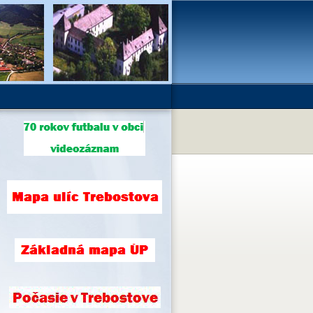
.
ný
ný