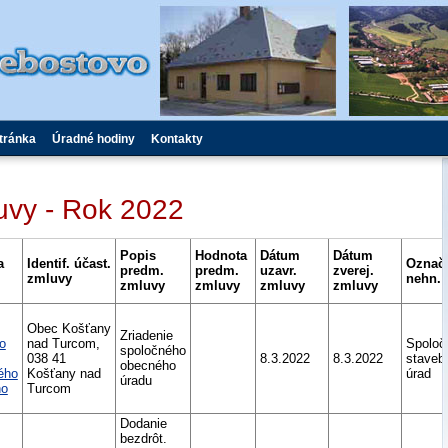
tránka
Úradné hodiny
Kontakty
uvy - Rok 2022
Popis
Hodnota
Dátum
Dátum
a
Identif. účast.
Označ
predm.
predm.
uzavr.
zverej.
zmluvy
nehn.
zmluvy
zmluvy
zmluvy
zmluvy
Obec Košťany
Zriadenie
o
nad Turcom,
Spoloč
spoločného
038 41
8.3.2022
8.3.2022
staveb
obecného
ého
Košťany nad
úrad
úradu
ho
Turcom
Dodanie
bezdrôt.