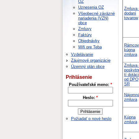
OZ
Uznesenia OZ
Zmluva 
dodaní
Všeobecné záväzné
tovarow
nariadenia (VZN)
obce
Zmluvy
Faktúry
Objednávky
Rámcov
Wifi pre Teba
kúpna
Vzdelávanie
zmluva
Záujmové organizácie
Zmluva 
Územný plán obce
poskytn
tí dotác
Prihlásenie
od DPO
SR
Používateľské meno:
*
Nájomn
Heslo:
*
zmluva
Kúpna
Požiadať o nové heslo
zmluva