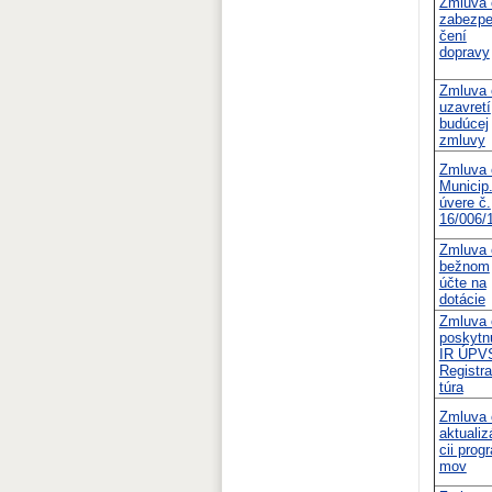
Zmluva 
zabezpe
čení
dopravy
Zmluva 
uzavretí
budúcej
zmluvy
Zmluva 
Municip
úvere č.
16/006/
Zmluva 
bežnom
účte na
dotácie
Zmluva 
poskytn
IR ÚPV
Registra
túra
Zmluva 
aktualiz
cii progr
mov