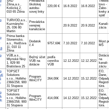
o
SAD
Prevádzka
Trebos
-
Žilina,a.s.,
školskej
tovo -
220,00 €
16.8.2022
16.8.2022
Košická 2,
autobu-
Žabo-
010 65 Žilina
sovej linky
kreky 
späť
o
TURVOD,a.s.,
Prevádzka
Kuzmányho
Kanali-
verejnej
20.9.2022
20.9.2022
25, 036 80
zácia
kanalizácie
Martin
Prima banka
o
Slonemsko,
.
Dodatok
Most pr
a.s., Hodžova
9757,69€
7.10.2022
7.10.2022
č.4
MŠ
11, 010 11
18
Žilina
o
VÚB,a.s.,
Dotáci
Bežný účet
podľa
Mlynské Nivy
na
VÚB na
cenníka
12.12.2022
12.12.2022
1, 829 90
kanali-
dotácie
VÚB
Bratislava 25
záciu
o
TOPSET
EO,
utí
Solutions
Dane,
Program
S
s.r.o., Hollého
264,00€
14.12.2022
15.12.2022
Odpady
WinCITY
-
2366/258, 900
Registr
31 Stupava
túra.
TOPSET
EO,
o
Solutions
Dane,
á-
Program
s.r.o., Hollého
414,00€
14.12.2022
15.12.2022
Odpady
a-
WinCITY
2366/258, 900
Registr
31 Stupava
túra.