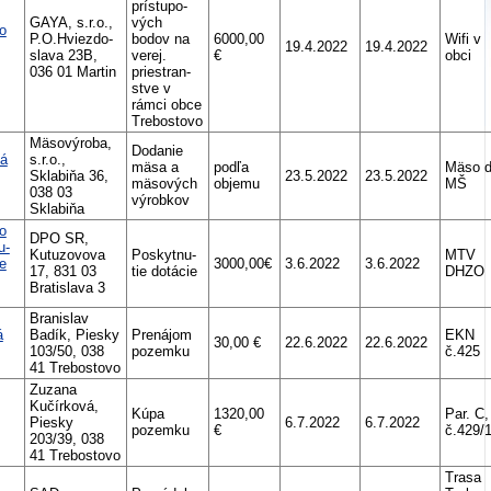
prístupo-
GAYA, s.r.o.,
vých
o
P.O.Hviezdo-
bodov na
6000,00
Wifi v
19.4.2022
19.4.2022
slava 23B,
verej.
€
obci
036 01 Martin
priestran-
stve v
rámci obce
Trebostovo
Mäsovýroba,
Dodanie
á
s.r.o.,
mäsa a
podľa
Mäso 
Sklabiňa 36,
23.5.2022
23.5.2022
mäsových
objemu
MŠ
038 03
výrobkov
Sklabiňa
o
DPO SR,
u-
Kutuzovova
Poskytnu-
MTV
ie
3000,00€
3.6.2022
3.6.2022
17, 831 03
tie dotácie
DHZO
Bratislava 3
Branislav
á
Badík, Piesky
Prenájom
EKN
30,00 €
22.6.2022
22.6.2022
103/50, 038
pozemku
č.425
41 Trebostovo
Zuzana
Kučírková,
Kúpa
1320,00
Par. C,
Piesky
6.7.2022
6.7.2022
pozemku
€
č.429/
203/39, 038
41 Trebostovo
Trasa