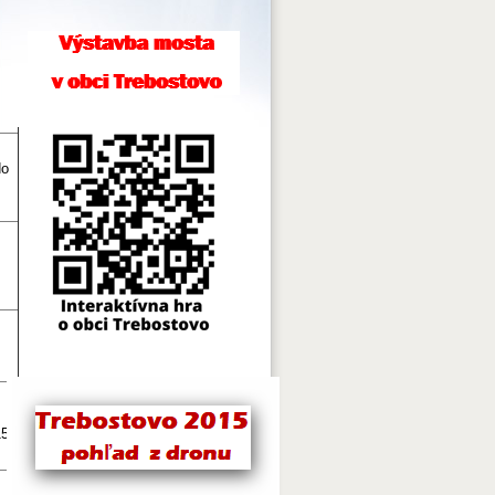
do
15