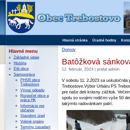
Hlavná stránka
Úradné hodiny
Kont
Domov
Hlavné menu
Základné údaje
Batôžková sánkov
História
Erb obce
12. február, 2023 | pridal admin
Samospráva
V sobotu 11. 2.2023 sa uskutočnila
PHSR obce
Trebostovo
Trebostove.Výbor Urbáru PS Trebos
Vývoz odpadu
pre naše deti krásny zážitok. Veče
Rozpočet obce a
spolu so svojimi rodičmi vyše 50 de
práca HK
takýmto radovánkam patrí.
Informácie pre
občanov
Stavebný úrad
Volené orgány
Termíny zasadaní