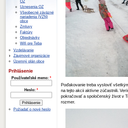
OZ
Uznesenia OZ
Všeobecné záväzné
nariadenia (VZN)
obce
Zmluvy
Faktúry
Objednávky
Wifi pre Teba
Vzdelávanie
Záujmové organizácie
Územný plán obce
Prihlásenie
Používateľské meno:
*
Poďakovanie treba vysloviť všetkým
Heslo:
*
na tejto akcii aktívne zúčastnili. Ve
pokračovať a spoločenský život v T
rozmer.
Požiadať o nové heslo