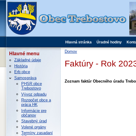
Hlavná stránka
Úradné hodiny
Kont
Domov
Hlavné menu
Základné údaje
Faktúry - Rok 202
História
Erb obce
Samospráva
Zoznam faktúr Obecného úradu Trebo
PHSR obce
Trebostovo
Vývoz odpadu
Rozpočet obce a
práca HK
Informácie pre
občanov
Stavebný úrad
Volené orgány
Termíny zasadaní