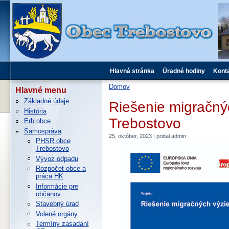
Hlavná stránka
Úradné hodiny
Kont
Domov
Hlavné menu
Základné údaje
Riešenie migračnýc
História
Trebostovo
Erb obce
Samospráva
25. október, 2023 | pridal admin
PHSR obce
Trebostovo
Vývoz odpadu
Rozpočet obce a
práca HK
Informácie pre
občanov
Stavebný úrad
Volené orgány
Termíny zasadaní