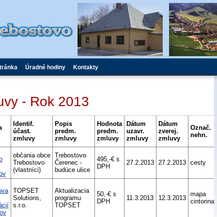
tránka
Úradné hodiny
Kontakty
uvy - Rok 2013
Identif.
Popis
Hodnota
Dátum
Dátum
a
Označ.
účast.
predm.
predm.
uzavr.
zverej.
nehn.
zmluvy
zmluvy
zmluvy
zmluvy
zmluvy
občania obce
Trebostovo
o
495,-€ s
Trebostovo
Čerenec -
27.2.2013
27.2.2013
cesty
DPH
(vlastníci)
budúce ulice
ov
uva
TOPSET
Aktualizacia
50,-€ s
mapa
Solutions,
programu
11.3.2013
12.3.2013
DPH
cintorina
ácií
s.r.o.
TOPSET
ov