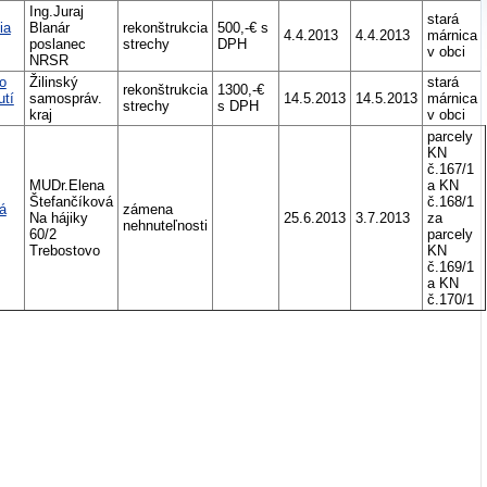
Ing.Juraj
stará
ia
Blanár
rekonštrukcia
500,-€ s
4.4.2013
4.4.2013
márnica
poslanec
strechy
DPH
v obci
NRSR
o
Žilinský
stará
rekonštrukcia
1300,-€
utí
samospráv.
14.5.2013
14.5.2013
márnica
strechy
s DPH
kraj
v obci
parcely
KN
č.167/1
MUDr.Elena
a KN
Štefančíková
č.168/1
á
zámena
Na hájiky
25.6.2013
3.7.2013
za
nehnuteľnosti
60/2
parcely
Trebostovo
KN
č.169/1
a KN
č.170/1