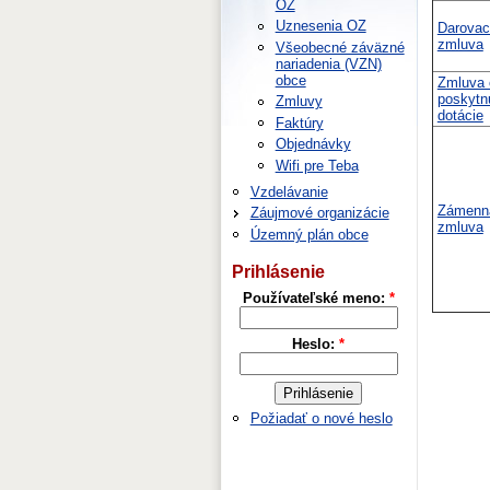
OZ
Uznesenia OZ
Darovac
zmluva
Všeobecné záväzné
nariadenia (VZN)
obce
Zmluva 
poskytn
Zmluvy
dotácie
Faktúry
Objednávky
Wifi pre Teba
Vzdelávanie
Zámenn
Záujmové organizácie
zmluva
Územný plán obce
Prihlásenie
Používateľské meno:
*
Heslo:
*
Požiadať o nové heslo