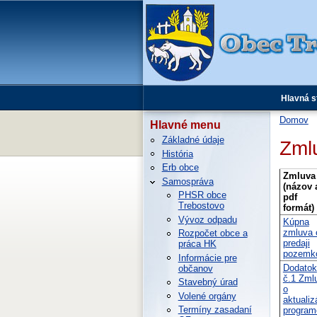
Hlavná s
Domov
Hlavné menu
Základné údaje
Zml
História
Erb obce
Zmluva
Samospráva
(názov 
PHSR obce
pdf
Trebostovo
formát)
Vývoz odpadu
Kúpna
zmluva 
Rozpočet obce a
predaji
práca HK
pozemk
Informácie pre
Dodatok
občanov
č.1 Zml
Stavebný úrad
o
Volené orgány
aktualiz
Termíny zasadaní
program