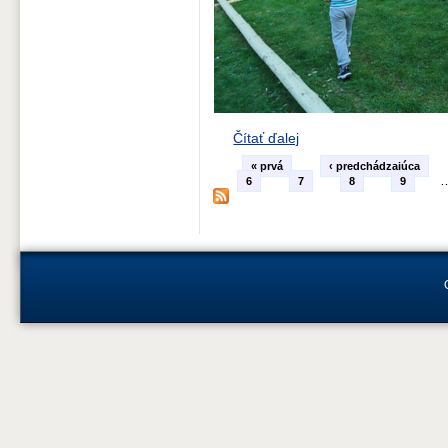
Čítať ďalej
« prvá
‹ predchádzajúca
6
7
8
9