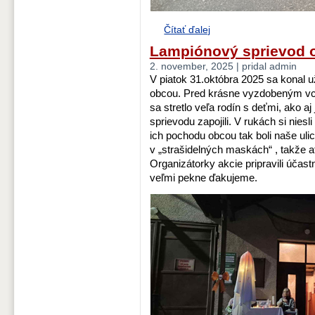
Čítať ďalej
Lampiónový sprievod 
2. november, 2025 | pridal admin
V piatok 31.októbra 2025 sa konal 
obcou. Pred krásne vyzdobeným vch
sa stretlo veľa rodín s deťmi, ako aj
sprievodu zapojili. V rukách si nies
ich pochodu obcou tak boli naše ulice
v „strašidelných maskách“ , takže 
Organizátorky akcie pripravili účas
veľmi pekne ďakujeme.