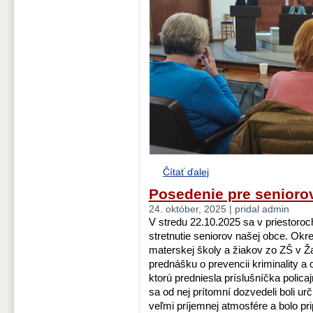
Čítať ďalej
Posedenie pre senioro
24. október, 2025 | pridal admin
V stredu 22.10.2025 sa v priestoroc
stretnutie seniorov našej obce. Okr
materskej školy a žiakov zo ZŠ v Ža
prednášku o prevencii kriminality a
ktorú predniesla príslušníčka polica
sa od nej prítomní dozvedeli boli ur
veľmi príjemnej atmosfére a bolo pr