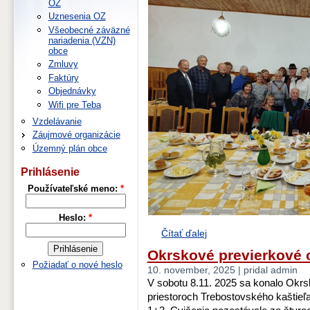
OZ
Uznesenia OZ
Všeobecné záväzné
nariadenia (VZN)
obce
Zmluvy
Faktúry
Objednávky
Wifi pre Teba
Vzdelávanie
Záujmové organizácie
Územný plán obce
Prihlásenie
Používateľské meno:
*
Heslo:
*
Čítať ďalej
Okrskové previerkové 
Požiadať o nové heslo
10. november, 2025 | pridal admin
V sobotu 8.11. 2025 sa konalo Okr
priestoroch Trebostovského kaštieľ