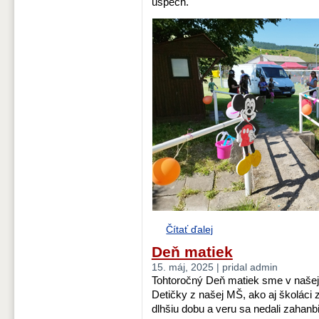
úspech.
Čítať ďalej
Deň matiek
15. máj, 2025 | pridal admin
Tohtoročný Deň matiek sme v našej 
Detičky z našej MŠ, ako aj školáci 
dlhšiu dobu a veru sa nedali zahanbi