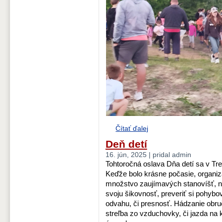
Čítať ďalej
Deň detí
16. jún, 2025 | pridal admin
Tohtoročná oslava Dňa detí sa v Tre
Keďže bolo krásne počasie, organizá
množstvo zaujímavých stanovíšť, na
svoju šikovnosť, preveriť si pohybo
odvahu, či presnosť. Hádzanie obruč
streľba zo vzduchovky, či jazda na k