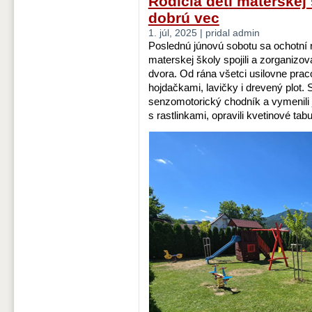
Rodičia detí materskej 
dobrú vec
1. júl, 2025 | pridal admin
Poslednú júnovú sobotu sa ochotní
materskej školy spojili a zorganizo
dvora. Od rána všetci usilovne prac
hojdačkami, lavičky i drevený plot. St
senzomotorický chodník a vymenili 
s rastlinkami, opravili kvetinové ta