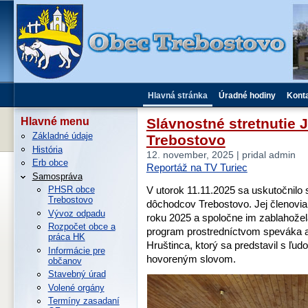
Hlavná stránka
Úradné hodiny
Kont
Slávnostné stretnutie
Hlavné menu
Základné údaje
Trebostovo
História
12. november, 2025 | pridal admin
Erb obce
Reportáž na TV Turiec
Samospráva
V utorok 11.11.2025 sa uskutočnilo 
PHSR obce
Trebostovo
dôchodcov Trebostovo. Jej členovia s
Vývoz odpadu
roku 2025 a spoločne im zablahoželal
Rozpočet obce a
program prostredníctvom speváka 
práca HK
Hruštinca, ktorý sa predstavil s ľu
Informácie pre
hovoreným slovom.
občanov
Stavebný úrad
Volené orgány
Termíny zasadaní